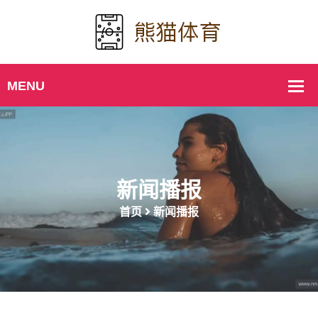
新闻播报
首页
新闻播报