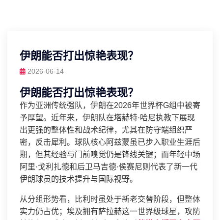
伊朗能否打出惊艳表现？
2026-06-14
伊朗能否打出惊艳表现？
作为亚洲传统强队，伊朗在2026年世界杯G组中被寄
予厚望。近年来，伊朗队在塔赫特·哈尼执教下展现
出更强的整体性和战术纪律，尤其在防守端组织严
密，反击犀利。球队核心阿兹蒙虽已步入职业生涯后
期，但其经验与门前嗅觉仍是锋线关键；而年轻中场
阿里·戈利扎德和后卫马吉德·侯赛尼则代表了新一代
伊朗球员的技术提升与国际视野。
从分组形势看，比利时虽处于新老交替阶段，但整体
实力仍占优；埃及拥有萨拉赫这一世界级球星，攻防