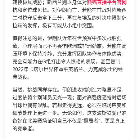
转换极具威胁；新西兰则以身体对
熊猫直播平台官网
抗和定位球见长。对伊朗而言，若能在首战对阵新西
兰时稳守反击拿下三分，再在与埃及的对决中限制萨
拉赫的发挥，极有可能从小组中突围。
值得注意的是，伊朗队近年在世预赛中多次战胜强
敌，心理层面已不再畏惧欧洲或非洲劲旅。若能在高
压环境下保持冷静，充分发挥团队协作与体能优势，
完全有能力在G组打出令人惊艳的表现，甚至复制
2022年卡塔尔世界杯逼平英格兰、力克威尔士的经
典战役。
当然，挑战同样存在。伊朗进攻端创造力略显不足，
过度依赖个别球员灵光一现；面对高强度逼抢时后场
出球也偶有混乱。若想走得更远，必须在临场应变和
细节处理上更进一步。无论如何，这支波斯铁骑已准
备好在北美赛场证明自己不仅是“搅局者”，更是真正
的竞争者。