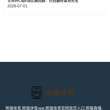
世界杯C组6场比赛回顾：巴西最终拿到头名
2026-07-01
熊猫体育,熊猫体育app,熊猫体育官网首页入口,熊猫直播,