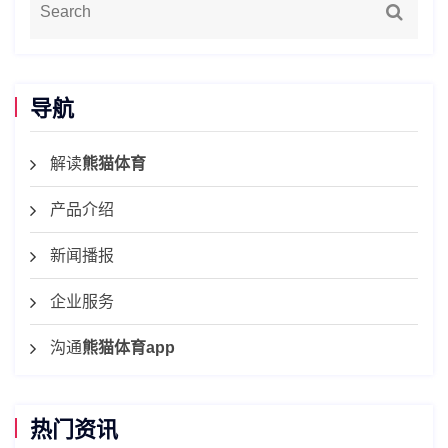
导航
解读
熊猫体育
产品介绍
新闻播报
企业服务
沟通
熊猫体育app
热门资讯