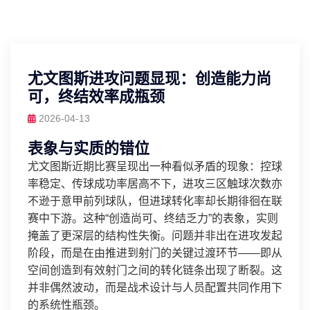
尤文图斯进攻问题显现：创造能力尚
可，终结效率成瓶颈
2026-04-13
表象与实质的错位
尤文图斯近期比赛呈现出一种看似矛盾的现象：控球
率稳定、传球成功率居高不下，进攻三区触球次数亦
不逊于意甲前列球队，但进球转化率却长期徘徊在联
赛中下游。这种“创造尚可、终结乏力”的表象，实则
掩盖了更深层的结构性失衡。问题并非出在进攻发起
阶段，而是在由推进到射门的关键过渡环节——即从
空间创造到有效射门之间的转化链条出现了断裂。这
并非偶然波动，而是战术设计与人员配置共同作用下
的系统性瓶颈。