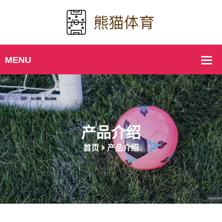
产品介绍
首页
产品介绍