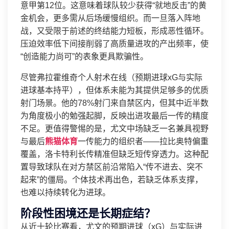
意甲第12位。这意味着球队较少获得“就地反击”的黄
金机会，更多需从后场缓慢组织。而一旦落入阵地
战，又受限于前述的终结能力短板，形成恶性循环。
压迫效率低下间接削弱了高质量进攻的产出频率，使
“创造能力尚可”的表象更具欺骗性。
尽管弗拉霍维奇个人射术在线（预期进球xG与实际
进球基本持平），但体系未能为其提供足够多的优质
射门场景。他的78%射门来自禁区内，但其中近半数
为角度极小的勉强起脚，反映出进攻最后一传的精度
不足。更值得警惕的是，尤文中场缺乏一名兼具视野
与最后
熊猫体育
一传能力的组织者——拉比奥特偏重
覆盖，洛卡特利长传精准但缺乏短传穿透力。这种配
置导致球队在对方禁区前沿常陷入“传不进去、突不
起来”的僵局。个体技术再出色，若缺乏体系支撑，
也难以持续转化为进球。
阶段性困境还是长期症结？
从近十轮比赛看，尤文的预期进球（xG）与实际进