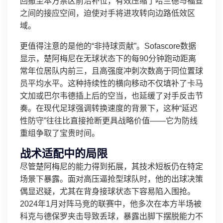
回撤至本方禁区前沿补位，有效压缩了哈兰德与福登
之间的接应空间，迫使对手将进攻转向边路低效区
域。
更值得注意的是他的“非持球贡献”。Sofascore数据
显示，楚阿梅尼在无球状态下的每90分钟跑动距离
常年位居队内前三，且高强度冲刺次数高于同位置球
员平均水平。这种持续性的横向移动不仅填补了卡马
文加或巴尔韦德插上后的空当，也延缓了对手反击节
奏。在现代足球强调转换速度的背景下，这种“延迟
性防守”往往比直接抢断更具战略价值——它为防线
重组争取了宝贵时间。
战术适配中的局限
尽管楚阿梅尼的能力得到拓展，其技术短板仍在特定
场景下暴露。面对高压逼抢型球队时，他的出球决策
偶显迟疑，尤其在背身接球状态下容易陷入围抢。
2024年1月对阵马竞的联赛中，他多次在本方半场被
科克与德保罗夹击导致丢球，暴露出脚下摆脱能力不