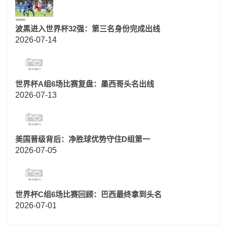
波黑进入世界杯32强：第三名身份完成出线
2026-07-14
世界杯A组6场比赛复盘：墨西哥头名出线
2026-07-13
美国晋级背后：净胜球优势守住D组第一
2026-07-05
世界杯C组6场比赛回顾：巴西最终拿到头名
2026-07-01