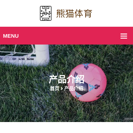
产品介绍
首页
产品介绍