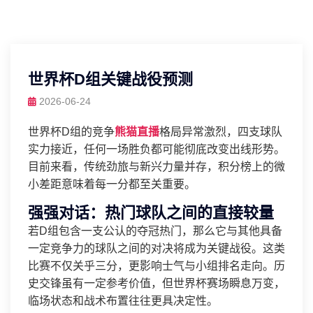
世界杯D组关键战役预测
2026-06-24
世界杯D组的竞争
熊猫直播
格局异常激烈，四支球队
实力接近，任何一场胜负都可能彻底改变出线形势。
目前来看，传统劲旅与新兴力量并存，积分榜上的微
小差距意味着每一分都至关重要。
强强对话：热门球队之间的直接较量
若D组包含一支公认的夺冠热门，那么它与其他具备
一定竞争力的球队之间的对决将成为关键战役。这类
比赛不仅关乎三分，更影响士气与小组排名走向。历
史交锋虽有一定参考价值，但世界杯赛场瞬息万变，
临场状态和战术布置往往更具决定性。