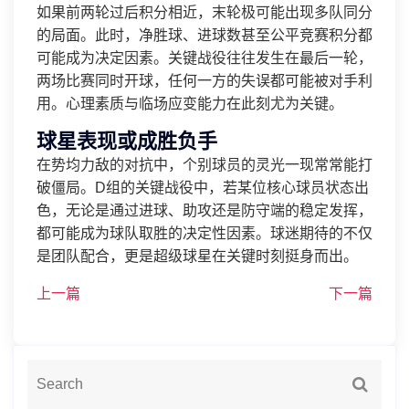
如果前两轮过后积分相近，末轮极可能出现多队同分
的局面。此时，净胜球、进球数甚至公平竞赛积分都
可能成为决定因素。关键战役往往发生在最后一轮，
两场比赛同时开球，任何一方的失误都可能被对手利
用。心理素质与临场应变能力在此刻尤为关键。
球星表现或成胜负手
在势均力敌的对抗中，个别球员的灵光一现常常能打
破僵局。D组的关键战役中，若某位核心球员状态出
色，无论是通过进球、助攻还是防守端的稳定发挥，
都可能成为球队取胜的决定性因素。球迷期待的不仅
是团队配合，更是超级球星在关键时刻挺身而出。
上一篇
下一篇