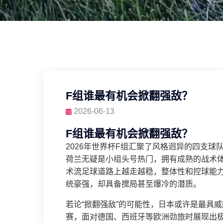
F组谁最有机会掀翻强敌？
2026-06-13
F组谁最有机会掀翻强敌？
2026年世界杯F组汇聚了风格迥异的四支
荷兰无疑是小组头号热门，拥有成熟的战术
术流足球道路上越走越稳，整体性和控球能
统豪强，却具备搅局甚至爆冷的潜质。
若论“掀翻强敌”的可能性，日本或许是最具
赛，面对德国、西班牙等欧洲劲旅时展现出