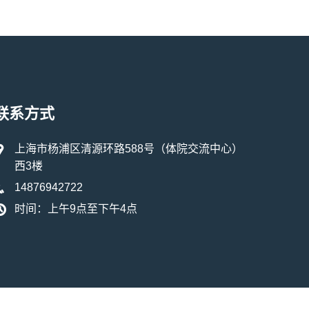
联系方式
上海市杨浦区清源环路588号（体院交流中心）
西3楼
14876942722
时间：上午9点至下午4点