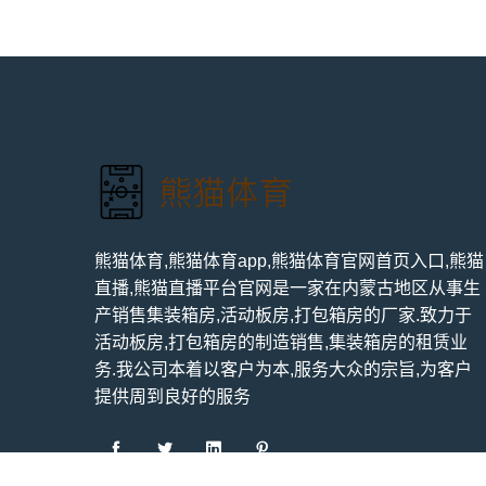
熊猫体育,熊猫体育app,熊猫体育官网首页入口,熊猫
直播,熊猫直播平台官网是一家在内蒙古地区从事生
产销售集装箱房,活动板房,打包箱房的厂家.致力于
活动板房,打包箱房的制造销售,集装箱房的租赁业
务.我公司本着以客户为本,服务大众的宗旨,为客户
提供周到良好的服务