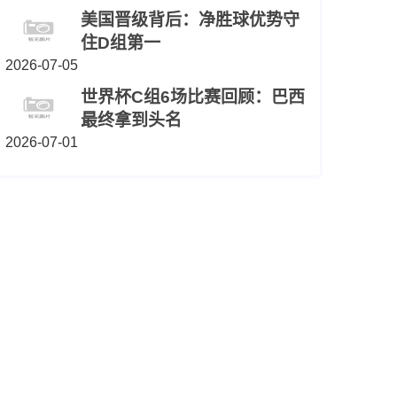
美国晋级背后：净胜球优势守
住D组第一
2026-07-05
世界杯C组6场比赛回顾：巴西
最终拿到头名
2026-07-01