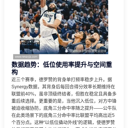
数据趋势：低位使用率提升与空间重
构
近三个赛季，德罗赞的背身单打频率稳步上升。据
Synergy数据，其背身后每回合得分效率长期维持在
联盟前40%，虽非顶级终结者，但胜在稳定且具备多
重后续选择。更重要的是，当他沉入低位，对方中锋
被迫收缩协防，底角三分命中率随之提升——公牛队
在此类场景下的底角三分命中率比联盟平均高出近5
个百分点。这种“以低位撬动外线”的逻辑，使德罗赞