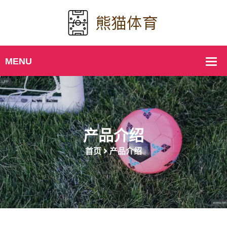
产品介绍
首页
产品介绍