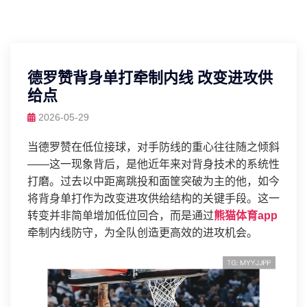
德罗赞背身单打牵制内线 改变进攻供
给点
2026-05-29
当德罗赞在低位接球，对手防线的重心往往随之倾斜
——这一现象背后，是他近年来对背身技术的系统性
打磨。过去以中距离跳投和面筐突破为主的他，如今
将背身单打作为改变进攻供给结构的关键手段。这一
转变并非简单增加低位回合，而是通过
熊猫体育app
牵制内线防守，为全队创造更高效的进攻机会。