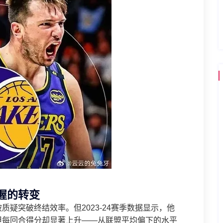
握的转变
疑突破终结效率。但2023-24赛季数据显示，他
但每回合得分却显著上升——从联盟平均偏下的水平