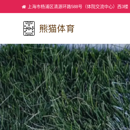
上海市杨浦区清源环路588号（体院交流中心）西3楼